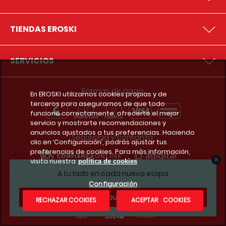
TIENDAS EROSKI
SERVICIOS
Formas de pago:
En EROSKI utilizamos cookies propias y de
terceros para asegurarnos de que todo
funcione correctamente, ofrecerte el mejor
servicio y mostrarte recomendaciones y
anuncios ajustados a tus preferencias. Haciendo
Seguridad y confianza:
clic en ‘Configuración’, podrás ajustar tus
preferencias de cookies. Para más información,
visita nuestra
política de cookies
A tu lado en cada nueva etapa
Premios y reconocimientos:
Configuración
¿Te apuntas?
RECHAZAR COOKIES
ACEPTAR COOKIES