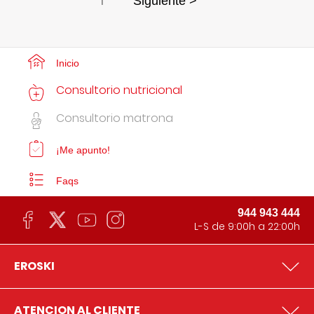
1
Siguiente >
Inicio
Consultorio nutricional
Consultorio matrona
¡Me apunto!
Faqs
944 943 444
L-S de 9:00h a 22:00h
EROSKI
ATENCION AL CLIENTE