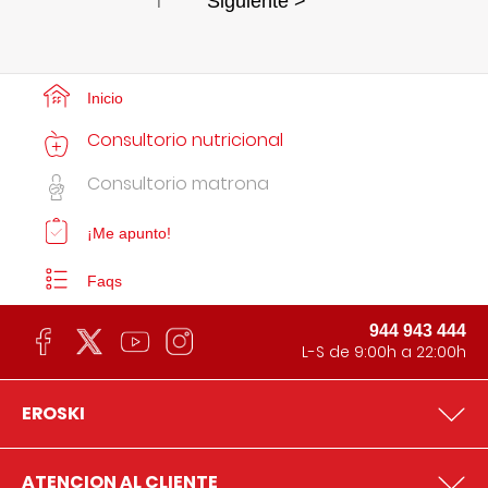
1
Siguiente >
Inicio
Consultorio nutricional
Consultorio matrona
¡Me apunto!
Faqs
944 943 444
L-S de 9:00h a 22:00h
EROSKI
ATENCION AL CLIENTE