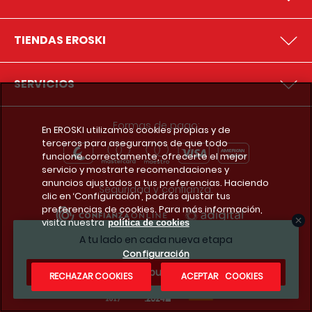
TIENDAS EROSKI
SERVICIOS
Formas de pago:
En EROSKI utilizamos cookies propias y de
terceros para asegurarnos de que todo
funcione correctamente, ofrecerte el mejor
servicio y mostrarte recomendaciones y
anuncios ajustados a tus preferencias. Haciendo
Seguridad y confianza:
clic en ‘Configuración’, podrás ajustar tus
preferencias de cookies. Para más información,
visita nuestra
política de cookies
A tu lado en cada nueva etapa
Premios y reconocimientos:
Configuración
¿Te apuntas?
RECHAZAR COOKIES
ACEPTAR COOKIES