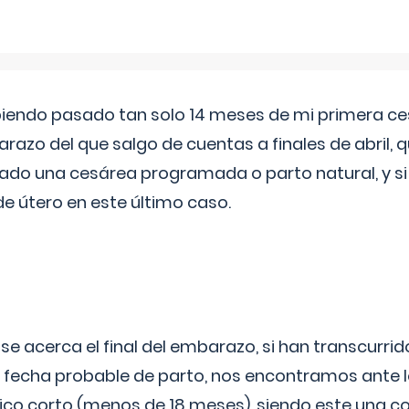
biendo pasado tan solo 14 meses de mi primera c
azo del que salgo de cuentas a finales de abril,
ado una cesárea programada o parto natural, y si 
de útero en este último caso.
 se acerca el final del embarazo, si han transcurr
a fecha probable de parto, nos encontramos ante
ico corto (menos de 18 meses), siendo este una c