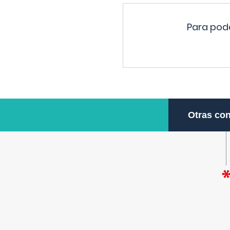
Para pode
Otras con