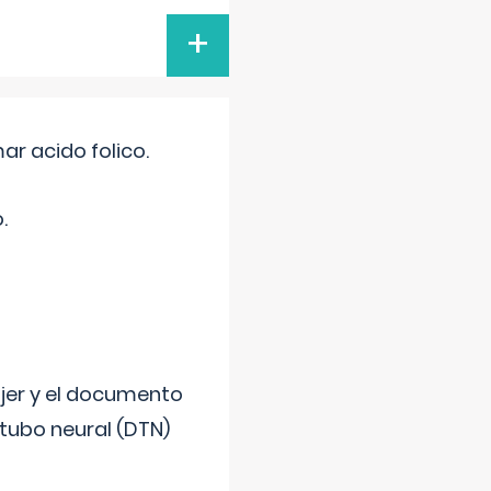
+
r acido folico.
.
ujer y el documento
 tubo neural (DTN)