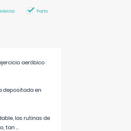
olestia
Parto
jercicio aeróbico
a depositada en
ble, las rutinas de
o, tan
...