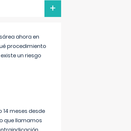
+
esárea ahora en
 qué procedimiento
existe un riesgo
ido 14 meses desde
 lo que llamamos
ontraindicación
...