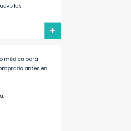
uevo los
+
tro médico para
comprarlo antes en
a.