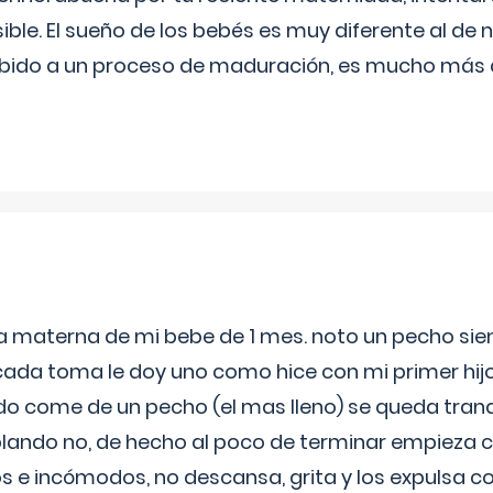
ible. El sueño de los bebés es muy diferente al de 
ebido a un proceso de maduración, es mucho más a
ia materna de mi bebe de 1 mes. noto un pecho s
 cada toma le doy uno como hice con mi primer hi
do come de un pecho (el mas lleno) se queda tranqu
lando no, de hecho al poco de terminar empieza c
s e incómodos, no descansa, grita y los expulsa co