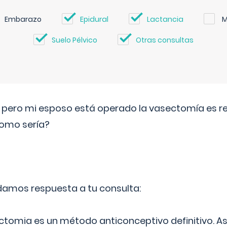
Embarazo
Epidural
Lactancia
M
Suelo Pélvico
Otras consultas
o pero mi esposo está operado la vasectomía es reve
como sería?
 damos respuesta a tu consulta:
ectomia es un método anticonceptivo definitivo. As