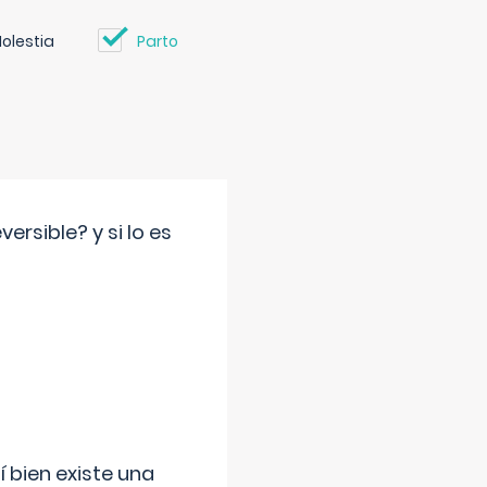
olestia
Parto
rsible? y si lo es
í bien existe una