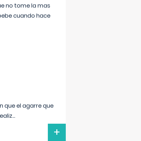
que no tome la mas
 bebe cuando hace
n que el agarre que
ealiz
...
+