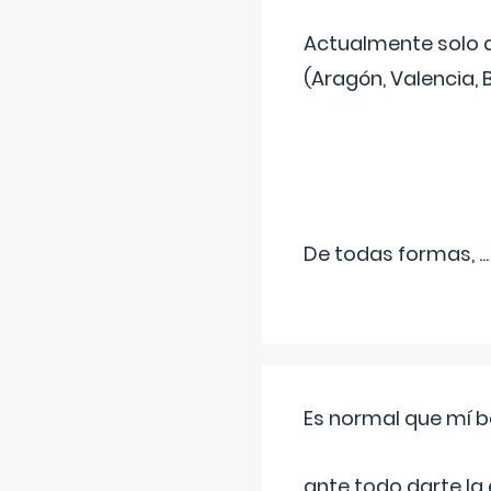
Actualmente solo 
(Aragón, Valencia, B
De todas formas,
...
Es normal que mí b
ante todo darte la