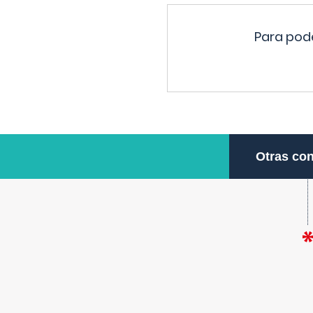
Para pode
Otras con