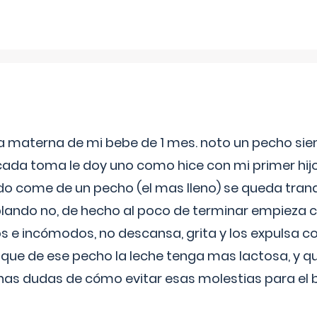
ia materna de mi bebe de 1 mes. noto un pecho s
 cada toma le doy uno como hice con mi primer hi
do come de un pecho (el mas lleno) se queda tranqu
lando no, de hecho al poco de terminar empieza c
s e incómodos, no descansa, grita y los expulsa co
 que de ese pecho la leche tenga mas lactosa, y 
as dudas de cómo evitar esas molestias para el