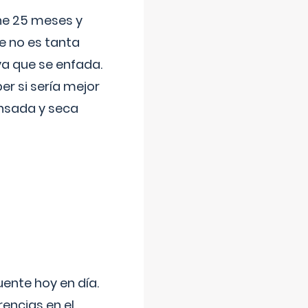
ene 25 meses y
e no es tanta
a que se enfada.
r si sería mejor
ansada y seca
uente hoy en día.
encias en el