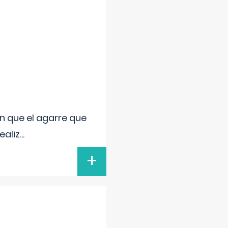
n que el agarre que
ealiz
...
+