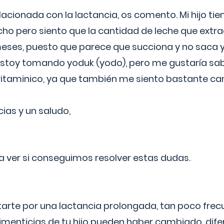
lacionada con la lactancia, os comento. Mi hijo ti
o pero siento que la cantidad de leche que extra
ses, puesto que parece que succiona y no saca y
estoy tomando yoduk (yodo), pero me gustaría sabe
vitaminico, ya que también me siento bastante c
cias y un saludo,
 a ver si conseguimos resolver estas dudas.
itarte por una lactancia prolongada, tan poco frec
imenticias de tu hijo pueden haber cambiado, difer