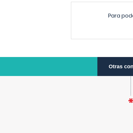
Para pode
Otras con