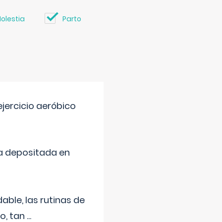
olestia
Parto
jercicio aeróbico
a depositada en
ble, las rutinas de
o, tan
...