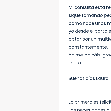
Mi consulta está re
sigue tomando pech
como hace unos me
yo desde el parto 
optar por un multi
constantemente.
Ya me indicáis, gra
Laura
Buenos días Laura,
Lo primero es felic
Las necesidades al