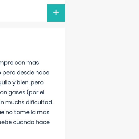
+
iempre con mas
jo pero desde hace
ilo y bien. pero
on gases (por el
n muchs dificultad.
que no tome la mas
 bebe cuando hace