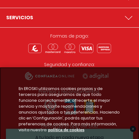
SERVICIOS
Formas de pago:
Seguridad y confianza:
En EROSKI utilizamos cookies propias y de
Premios y reconocimientos:
terceros para asegurarnos de que todo
funcione correctamente, ofrecerte el mejor
servicio y mostrarte recomendaciones y
anuncios ajustados a tus preferencias. Haciendo
clic en ‘Configuración’, podrás ajustar tus
preferencias de cookies. Para más información,
Descarga la app del club
visita nuestra
política de cookies
A tu lado en cada nueva etapa