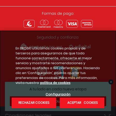
Formas de pago:
Seguridad y confianza:
En EROSKI utilizamos cookies propias y de
terceros para asegurarnos de que todo
funcione correctamente, ofrecerte el mejor
Premios y reconocimientos:
servicio y mostrarte recomendaciones y
anuncios ajustados a tus preferencias. Haciendo
clic en ‘Configuración’, podrás ajustar tus
preferencias de cookies. Para más información,
visita nuestra
política de cookies
Descarga la app del club
A tu lado en cada nueva etapa
Configuración
¿Te apuntas?
RECHAZAR COOKIES
ACEPTAR COOKIES
Condiciones legales