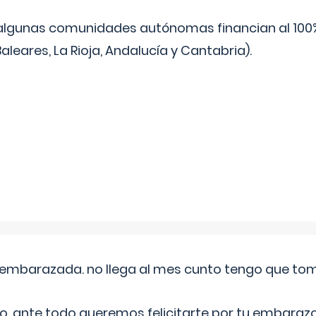
algunas comunidades autónomas financian al 100%
aleares, La Rioja, Andalucía y Cantabria).
embarazada. no llega al mes cunto tengo que toma
o, ante todo queremos felicitarte por tu embarazo