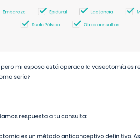
Embarazo
Epidural
Lactancia
M
Suelo Pélvico
Otras consultas
o pero mi esposo está operado la vasectomía es reve
como sería?
 damos respuesta a tu consulta:
ectomia es un método anticonceptivo definitivo. As