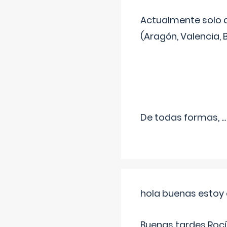
Actualmente solo 
(Aragón, Valencia, B
De todas formas,
...
hola buenas estoy 
Buenas tardes Rocí