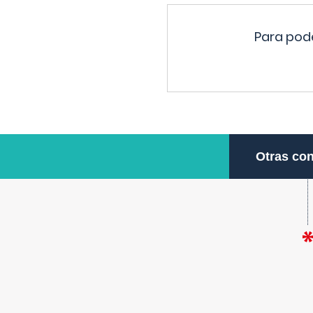
Para pode
Otras con