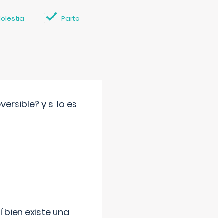
olestia
Parto
rsible? y si lo es
í bien existe una