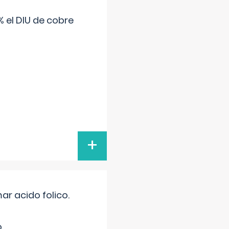
 el DIU de cobre
+
r acido folico.
.