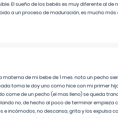
ible. El sueño de los bebés es muy diferente al de 
ebido a un proceso de maduración, es mucho más a
ia materna de mi bebe de 1 mes. noto un pecho s
 cada toma le doy uno como hice con mi primer hi
do come de un pecho (el mas lleno) se queda tranqu
lando no, de hecho al poco de terminar empieza c
s e incómodos, no descansa, grita y los expulsa co