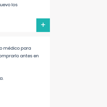
uevo los
+
tro médico para
comprarlo antes en
a.