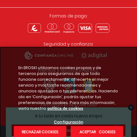
Formas de pago:
Seguridad y confianza:
En EROSKI utilizamos cookies propias y de
Premios y reconocimientos:
terceros para asegurarnos de que todo
funcione correctamente, ofrecerte el mejor
servicio y mostrarte recomendaciones y
anuncios ajustados a tus preferencias. Haciendo
clic en ‘Configuración’, podrás ajustar tus
preferencias de cookies. Para más información,
Descarga la app del club
visita nuestra
política de cookies
A tu lado en cada nueva etapa
Configuración
¿Te apuntas?
RECHAZAR COOKIES
ACEPTAR COOKIES
Condiciones legales