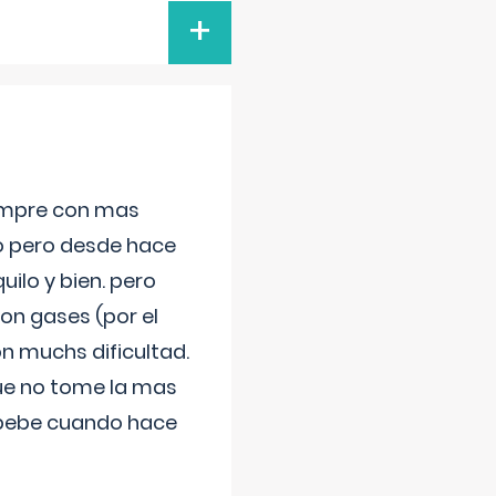
+
iempre con mas
jo pero desde hace
ilo y bien. pero
on gases (por el
n muchs dificultad.
que no tome la mas
 bebe cuando hace