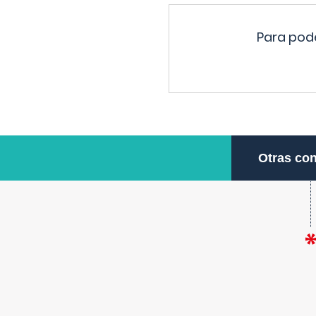
Para pode
Otras con