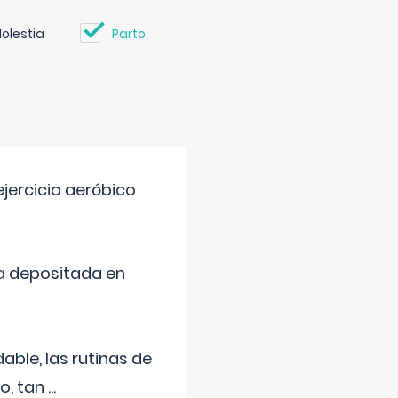
olestia
Parto
jercicio aeróbico
a depositada en
ble, las rutinas de
o, tan
...