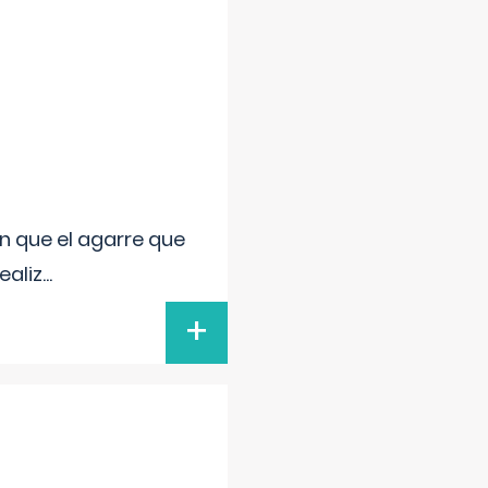
n que el agarre que
ealiz
...
+