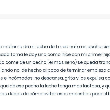
ia materna de mi bebe de 1 mes. noto un pecho s
 cada toma le doy uno como hice con mi primer hi
do come de un pecho (el mas lleno) se queda tranqu
lando no, de hecho al poco de terminar empieza c
s e incómodos, no descansa, grita y los expulsa co
 que de ese pecho la leche tenga mas lactosa, y 
as dudas de cómo evitar esas molestias para el