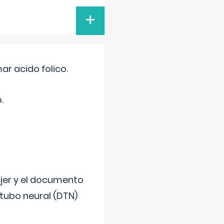
+
r acido folico.
.
ujer y el documento
 tubo neural (DTN)