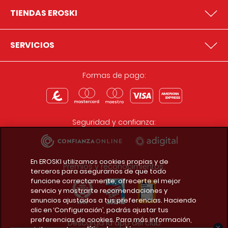
TIENDAS EROSKI
SERVICIOS
Formas de pago:
Seguridad y confianza:
En EROSKI utilizamos cookies propias y de
Premios y reconocimientos:
terceros para asegurarnos de que todo
funcione correctamente, ofrecerte el mejor
servicio y mostrarte recomendaciones y
anuncios ajustados a tus preferencias. Haciendo
clic en ‘Configuración’, podrás ajustar tus
preferencias de cookies. Para más información,
Descarga la app del club