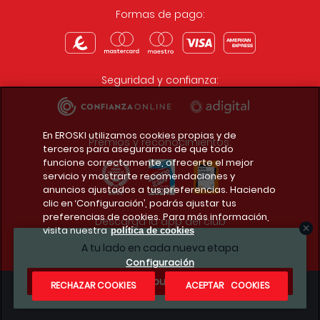
Formas de pago:
Seguridad y confianza:
En EROSKI utilizamos cookies propias y de
Premios y reconocimientos:
terceros para asegurarnos de que todo
funcione correctamente, ofrecerte el mejor
servicio y mostrarte recomendaciones y
anuncios ajustados a tus preferencias. Haciendo
clic en ‘Configuración’, podrás ajustar tus
preferencias de cookies. Para más información,
Descarga la app del club
visita nuestra
política de cookies
A tu lado en cada nueva etapa
Configuración
¿Te apuntas?
RECHAZAR COOKIES
ACEPTAR COOKIES
Condiciones legales