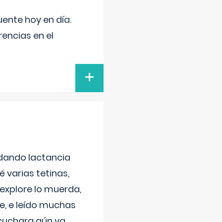
uente hoy en día.
encias en el
+
 dando lactancia
 varias tetinas,
 explore lo muerda,
e, e leído muchas
 cuchara aún va