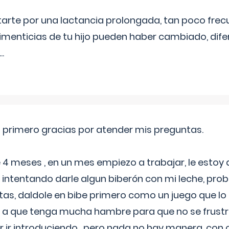
itarte por una lactancia prolongada, tan poco frec
imenticias de tu hijo pueden haber cambiado, difer
...
o primero gracias por atender mis preguntas.
4 meses , en un mes empiezo a trabajar, le estoy
intentando darle algun biberón con mi leche, probé
tas, daldole en bibe primero como un juego que lo
 a que tenga mucha hambre para que no se frustr
r ir introduciendo , pero nada no hay manera, con