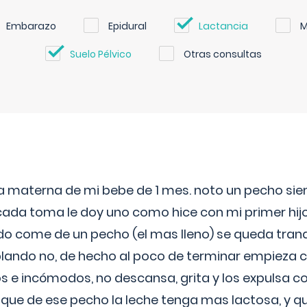
Embarazo
Epidural
Lactancia
M
Suelo Pélvico
Otras consultas
ia materna de mi bebe de 1 mes. noto un pecho s
 cada toma le doy uno como hice con mi primer hi
do come de un pecho (el mas lleno) se queda tranqu
lando no, de hecho al poco de terminar empieza c
s e incómodos, no descansa, grita y los expulsa co
 que de ese pecho la leche tenga mas lactosa, y 