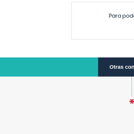
Para pode
Otras con