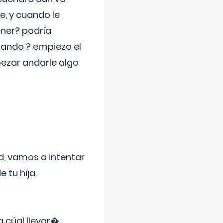
e, y cuando le
ner? podría
jando ? empiezo el
pezar andarle algo
d, vamos a intentar
 tu hija.
a cúal llevar�
...