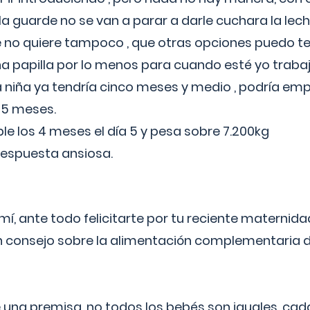
a guarde no se van a parar a darle cuchara la lech
no quiere tampoco , que otras opciones puedo te
 papilla por lo menos para cuando esté yo traba
a niña ya tendría cinco meses y medio , podría em
 5 meses.
le los 4 meses el día 5 y pesa sobre 7.200kg
respuesta ansiosa.
í, ante todo felicitarte por tu reciente maternida
 consejo sobre la alimentación complementaria de
 una premisa, no todos los bebés son iguales, cad