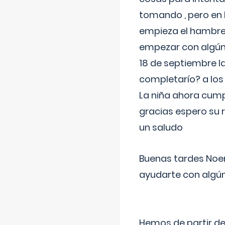
tomando , pero en l
empieza el hambre 
empezar con algúna
18 de septiembre l
completarío? a los
La niña ahora cump
gracias espero su 
un saludo
Buenas tardes Noem
ayudarte con algún
Hemos de partir de