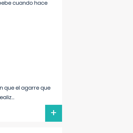
 bebe cuando hace
n que el agarre que
ealiz
...
+