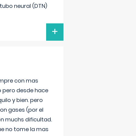
 tubo neural (DTN)
+
iempre con mas
jo pero desde hace
ilo y bien. pero
on gases (por el
n muchs dificultad.
que no tome la mas