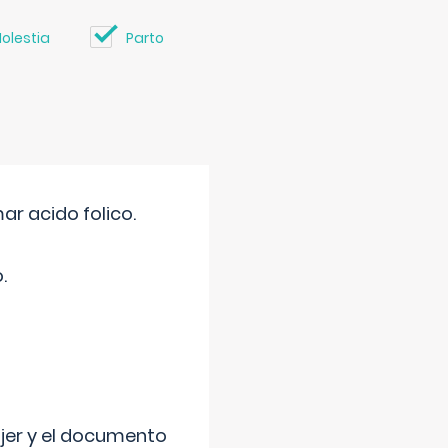
olestia
Parto
r acido folico.
.
ujer y el documento