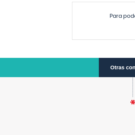
Para pode
Otras con