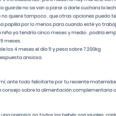
a guarde no se van a parar a darle cuchara la lech
no quiere tampoco , que otras opciones puedo te
 papilla por lo menos para cuando esté yo traba
a niña ya tendría cinco meses y medio , podría em
 5 meses.
le los 4 meses el día 5 y pesa sobre 7.200kg
respuesta ansiosa.
í, ante todo felicitarte por tu reciente maternida
 consejo sobre la alimentación complementaria de
 una premisa, no todos los bebés son iguales, cad