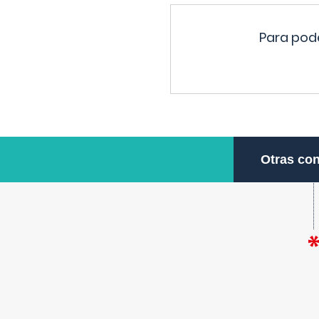
Para pode
Otras con