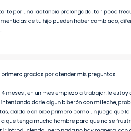
itarte por una lactancia prolongada, tan poco frec
imenticias de tu hijo pueden haber cambiado, difer
...
o primero gracias por atender mis preguntas.
4 meses , en un mes empiezo a trabajar, le estoy
intentando darle algun biberón con mi leche, probé
tas, daldole en bibe primero como un juego que lo
 a que tenga mucha hambre para que no se frustr
r ir introduciendo , pero nada no hay manera, con