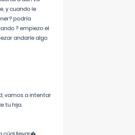
e, y cuando le
ner? podría
jando ? empiezo el
pezar andarle algo
d, vamos a intentar
 tu hija.
a cúal llevar�
...