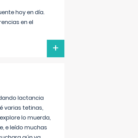
uente hoy en día.
encias en el
+
 dando lactancia
 varias tetinas,
 explore lo muerda,
e, e leído muchas
 cuchara aún va