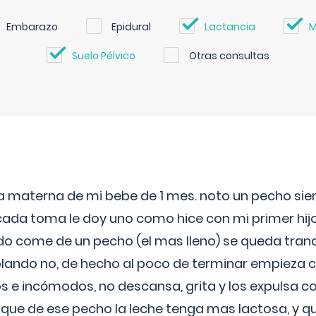
Embarazo
Epidural
Lactancia
M
Suelo Pélvico
Otras consultas
ia materna de mi bebe de 1 mes. noto un pecho s
 cada toma le doy uno como hice con mi primer hi
do come de un pecho (el mas lleno) se queda tranqu
lando no, de hecho al poco de terminar empieza c
s e incómodos, no descansa, grita y los expulsa co
 que de ese pecho la leche tenga mas lactosa, y 