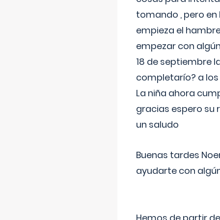
tomando , pero en l
empieza el hambre 
empezar con algúna
18 de septiembre l
completarío? a los
La niña ahora cump
gracias espero su 
un saludo
Buenas tardes Noem
ayudarte con algún
Hemos de partir de