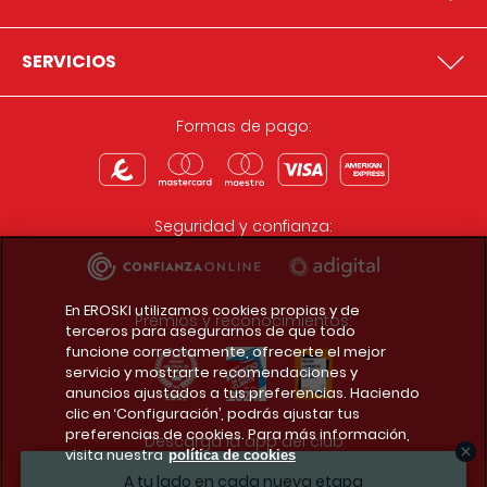
SERVICIOS
Formas de pago:
Seguridad y confianza:
En EROSKI utilizamos cookies propias y de
Premios y reconocimientos:
terceros para asegurarnos de que todo
funcione correctamente, ofrecerte el mejor
servicio y mostrarte recomendaciones y
anuncios ajustados a tus preferencias. Haciendo
clic en ‘Configuración’, podrás ajustar tus
preferencias de cookies. Para más información,
Descarga la app del club
visita nuestra
política de cookies
A tu lado en cada nueva etapa