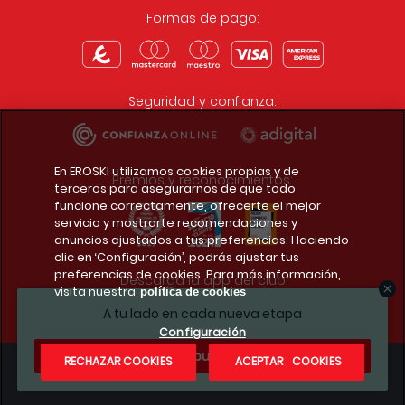
Formas de pago:
Seguridad y confianza:
En EROSKI utilizamos cookies propias y de
Premios y reconocimientos:
terceros para asegurarnos de que todo
funcione correctamente, ofrecerte el mejor
servicio y mostrarte recomendaciones y
anuncios ajustados a tus preferencias. Haciendo
clic en ‘Configuración’, podrás ajustar tus
preferencias de cookies. Para más información,
Descarga la app del club
visita nuestra
política de cookies
A tu lado en cada nueva etapa
Configuración
¿Te apuntas?
RECHAZAR COOKIES
ACEPTAR COOKIES
Condiciones legales