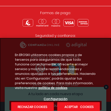
Formas de pago:
Seguridad y confianza:
En EROSKI utilizamos cookies propias y de
Premios y reconocimientos:
terceros para asegurarnos de que todo
funcione correctamente, ofrecerte el mejor
servicio y mostrarte recomendaciones y
anuncios ajustados a tus preferencias. Haciendo
clic en ‘Configuración’, podrás ajustar tus
preferencias de cookies. Para más información,
Descarga la app del club
visita nuestra
política de cookies
A tu lado en cada nueva etapa
Configuración
¿Te apuntas?
RECHAZAR COOKIES
ACEPTAR COOKIES
Condiciones legales