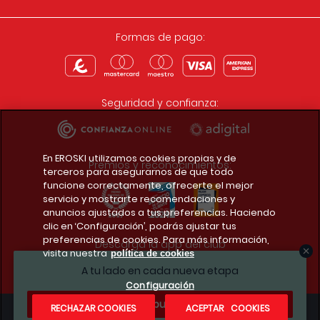
Formas de pago:
Seguridad y confianza:
En EROSKI utilizamos cookies propias y de
Premios y reconocimientos:
terceros para asegurarnos de que todo
funcione correctamente, ofrecerte el mejor
servicio y mostrarte recomendaciones y
anuncios ajustados a tus preferencias. Haciendo
clic en ‘Configuración’, podrás ajustar tus
preferencias de cookies. Para más información,
Descarga la app del club
visita nuestra
política de cookies
A tu lado en cada nueva etapa
Configuración
¿Te apuntas?
RECHAZAR COOKIES
ACEPTAR COOKIES
Condiciones legales