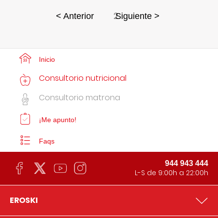
2
< Anterior
Siguiente >
Inicio
Consultorio nutricional
Consultorio matrona
¡Me apunto!
Faqs
944 943 444
L-S de 9:00h a 22:00h
EROSKI