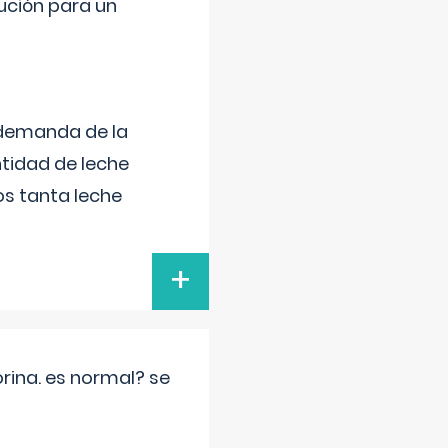
lución para un
 demanda de la
tidad de leche
s tanta leche
+
rina. es normal? se