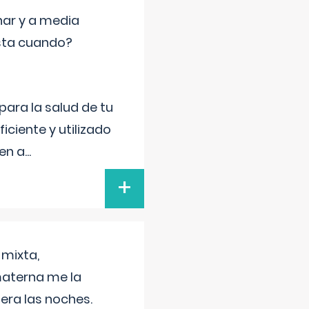
nar y a media
sta cuando?
para la salud de tu
iciente y utilizado
 en a
...
+
 mixta,
materna me la
era las noches.