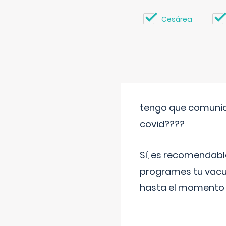
Cesárea
tengo que comunic
covid????
Sí, es recomendabl
programes tu vacun
hasta el momento so