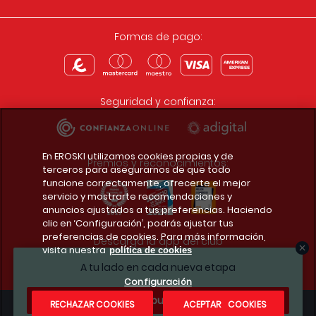
Formas de pago:
Seguridad y confianza:
En EROSKI utilizamos cookies propias y de
Premios y reconocimientos:
terceros para asegurarnos de que todo
funcione correctamente, ofrecerte el mejor
servicio y mostrarte recomendaciones y
anuncios ajustados a tus preferencias. Haciendo
clic en ‘Configuración’, podrás ajustar tus
preferencias de cookies. Para más información,
Descarga la app del club
visita nuestra
política de cookies
A tu lado en cada nueva etapa
Configuración
¿Te apuntas?
RECHAZAR COOKIES
ACEPTAR COOKIES
Condiciones legales