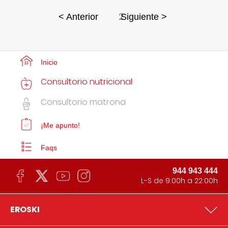
2
< Anterior
Siguiente >
Inicio
Consultorio nutricional
Consultorio matrona
¡Me apunto!
Faqs
944 943 444
L-S de 9:00h a 22:00h
EROSKI