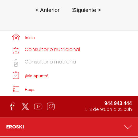
2
< Anterior
Siguiente >
Inicio
Consultorio nutricional
Consultorio matrona
¡Me apunto!
Faqs
944 943 444
L-S de 9:00h a 22:00h
EROSKI