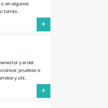
 o, en algunas
mo tambi
...
+
enestar y el del
escansar, pruebes a
iliar y util
...
+