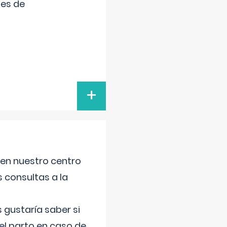
tes de
+
 en nuestro centro
s consultas a la
gustaría saber si
el parto en caso de