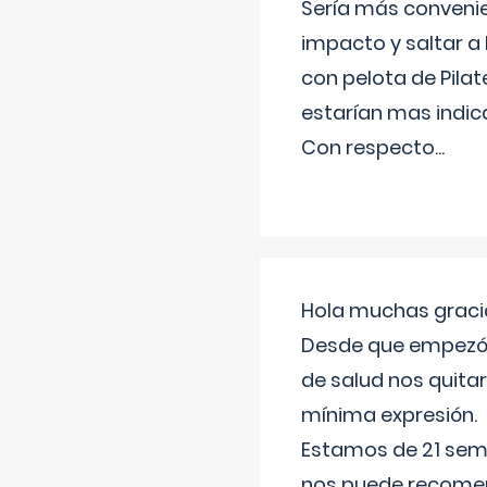
Sería más conveni
impacto y saltar a 
con pelota de Pilat
estarían mas indic
Con respecto
...
Hola muchas gracia
Desde que empezó l
de salud nos quitar
mínima expresión.
Estamos de 21 sema
nos puede recomend