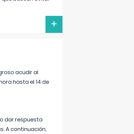
+
roso acudir al
ora hasta el 14 de
do dar respuesta
s. A continuación,