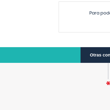
Para pode
Otras con