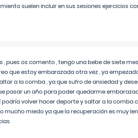
miento suelen incluir en sus sesiones ejercicios cor
 , pues os comento , tengo una bebe de siete mese
reo que estoy embarazada otra vez , ya empezado
tar a la comba , ya que sufro de ansiedad y des
 que pasar un año para poder quedarme embarazad
así podría volver hacer deporte y saltar a la comba
o mucho miedo ya que la recuperación es muy lent
cias