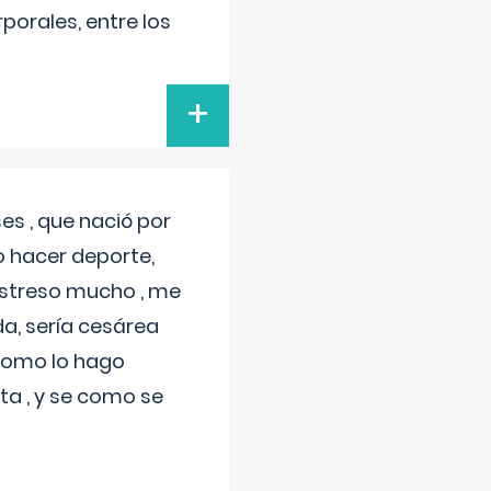
porales, entre los
+
s , que nació por
 hacer deporte,
estreso mucho , me
a, sería cesárea
 como lo hago
a , y se como se