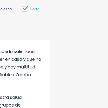
olestia
Parto
uedo salir hacer
cer en casa y que no
be y hay multitud
fiables. Zumba
stra salud,
 grupos de