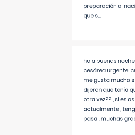
preparación al naci
que s
...
hola buenas noches
cesárea urgente, c
me gusta mucho sal
dijeron que tenía
otra vez?? , si es 
actualmente , teng
pasa , muchas gra