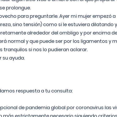
 se prolongue.
ovecho para preguntarle. Ayer mi mujer empezó a 
reza, sino tensión) como si le estuviera dilatando y
cretamente alrededor del ombligo y por encima d
á normal y que puede ser por los ligamentos y m
ranquilos si nos lo pudieran aclarar.
 su ayuda.
 damos respuesta a tu consulta:
epcional de pandemia global por coronavirus las vi
lo más estrictamente necesario siguiendo criterio