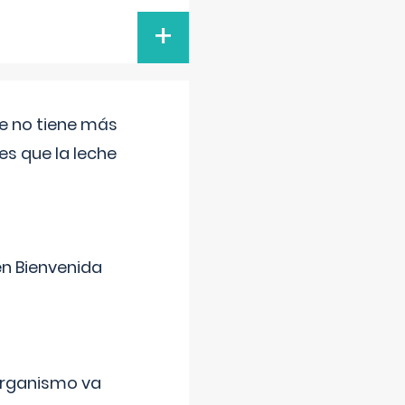
+
ue no tiene más
s que la leche
en Bienvenida
organismo va