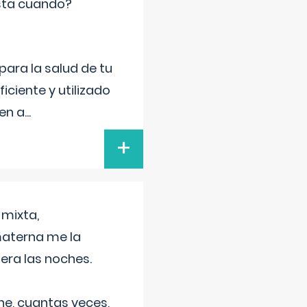
sta cuando?
para la salud de tu
iciente y utilizado
 en a
...
+
 mixta,
materna me la
era las noches.
he, cuantas veces,