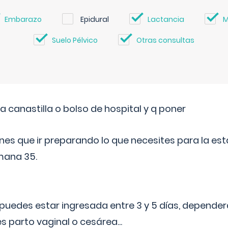
Embarazo
Epidural
Lactancia
M
Suelo Pélvico
Otras consultas
a canastilla o bolso de hospital y q poner
nes que ir preparando lo que necesites para la esta
mana 35.
puedes estar ingresada entre 3 y 5 días, dependerá
 es parto vaginal o cesárea
...