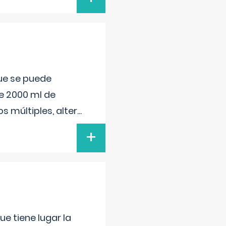
que se puede
e 2000 ml de
s múltiples, alter
...
+
e tiene lugar la