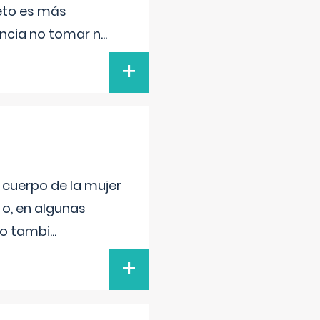
feto es más
ancia no tomar n
...
+
l cuerpo de la mujer
 o, en algunas
mo tambi
...
+