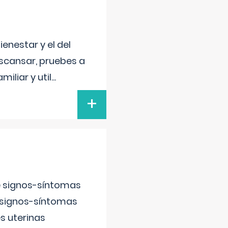
enestar y el del
escansar, pruebes a
iliar y util
...
+
e signos-síntomas
 signos-síntomas
s uterinas