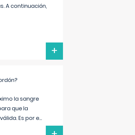
s. A continuación,
+
cordón?
ximo la sangre
para que la
álida. Es por e
...
+