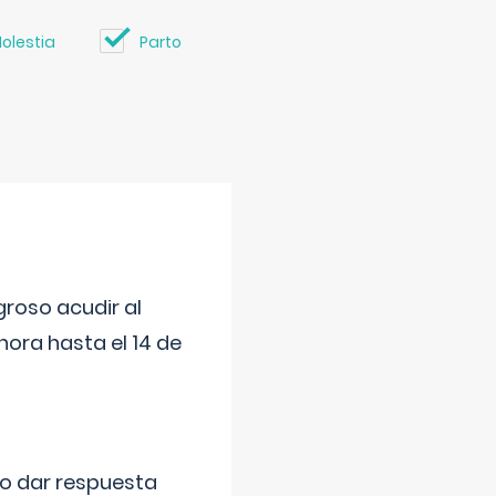
olestia
Parto
roso acudir al
ora hasta el 14 de
do dar respuesta