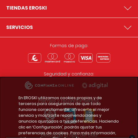
TIENDAS EROSKI
SERVICIOS
Formas de pago:
Seguridad y confianza:
En EROSKI utilizamos cookies propias y de
Premios y reconocimientos:
terceros para asegurarnos de que todo
funcione correctamente, ofrecerte el mejor
servicio y mostrarte recomendaciones y
anuncios ajustados a tus preferencias. Haciendo
clic en ‘Configuración’, podrás ajustar tus
preferencias de cookies. Para más información,
Descarga la app del club