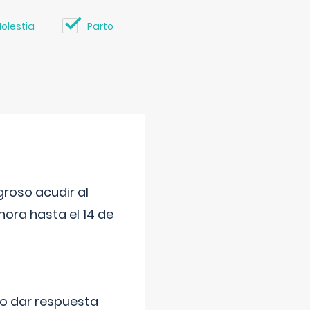
olestia
Parto
roso acudir al
ora hasta el 14 de
do dar respuesta