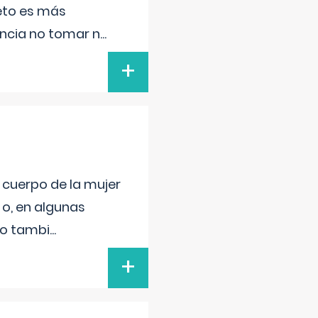
feto es más
ancia no tomar n
...
+
l cuerpo de la mujer
 o, en algunas
mo tambi
...
+