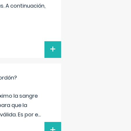
s. A continuación,
+
cordón?
ximo la sangre
para que la
álida. Es por e
...
+