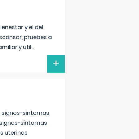
enestar y el del
escansar, pruebes a
iliar y util
...
+
e signos-síntomas
 signos-síntomas
s uterinas