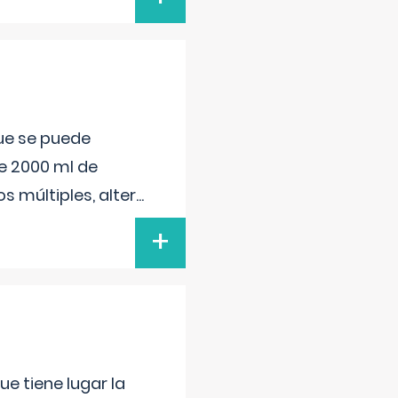
que se puede
e 2000 ml de
s múltiples, alter
...
+
e tiene lugar la