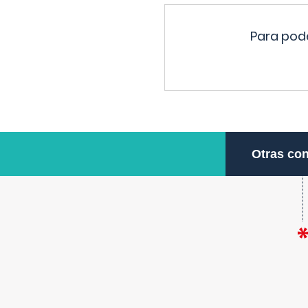
Para pode
Otras con