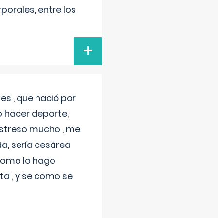
porales, entre los
+
s , que nació por
 hacer deporte,
estreso mucho , me
a, sería cesárea
 como lo hago
a , y se como se