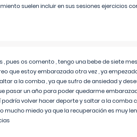
miento suelen incluir en sus sesiones ejercicios cor
 , pues os comento , tengo una bebe de siete mese
reo que estoy embarazada otra vez , ya empezado
tar a la comba , ya que sufro de ansiedad y des
 que pasar un año para poder quedarme embarazad
así podría volver hacer deporte y saltar a la comba
o mucho miedo ya que la recuperación es muy lent
cias