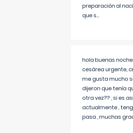
preparación al naci
que s
...
hola buenas noches
cesárea urgente, c
me gusta mucho sal
dijeron que tenía
otra vez?? , si es 
actualmente , teng
pasa , muchas gra