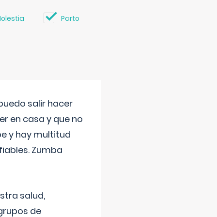
olestia
Parto
uedo salir hacer
cer en casa y que no
be y hay multitud
fiables. Zumba
stra salud,
 grupos de