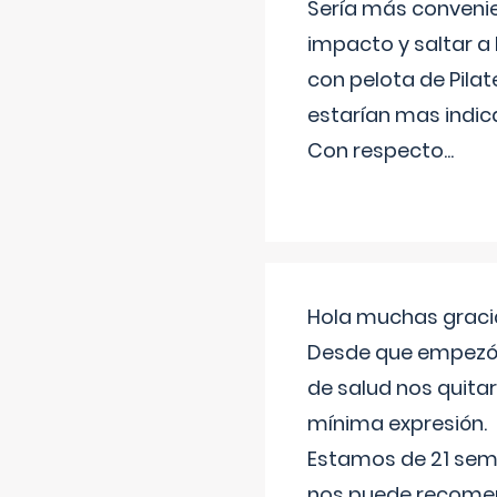
Sería más conveni
impacto y saltar a 
con pelota de Pilat
estarían mas indic
Con respecto
...
Hola muchas gracia
Desde que empezó l
de salud nos quitar
mínima expresión.
Estamos de 21 sema
nos puede recomend