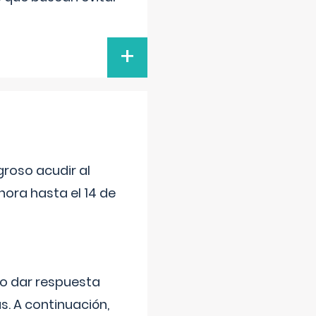
+
roso acudir al
ora hasta el 14 de
do dar respuesta
s. A continuación,