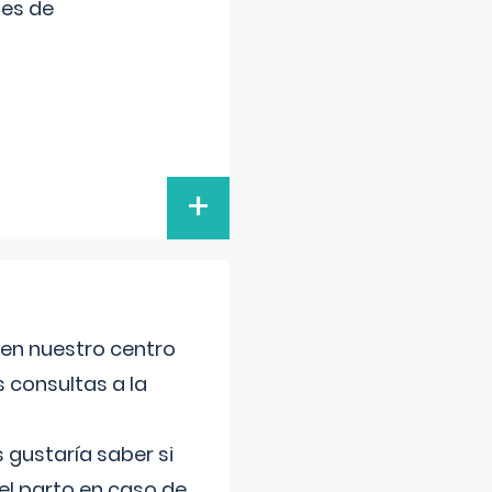
tes de
+
 en nuestro centro
s consultas a la
gustaría saber si
el parto en caso de