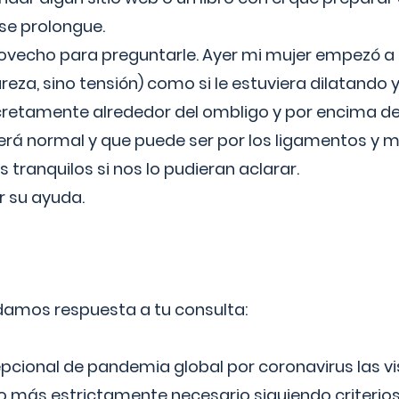
 se prolongue.
ovecho para preguntarle. Ayer mi mujer empezó a 
reza, sino tensión) como si le estuviera dilatando y
cretamente alrededor del ombligo y por encima d
á normal y que puede ser por los ligamentos y m
ranquilos si nos lo pudieran aclarar.
 su ayuda.
 damos respuesta a tu consulta:
epcional de pandemia global por coronavirus las vi
lo más estrictamente necesario siguiendo criterio