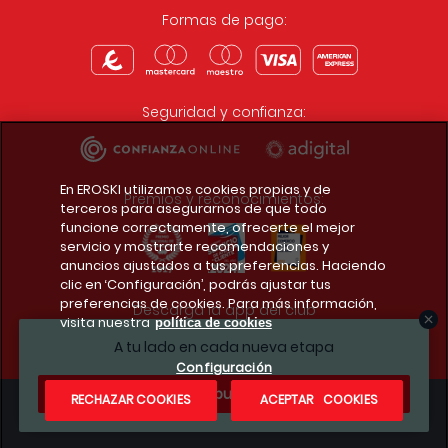
Formas de pago:
Seguridad y confianza:
En EROSKI utilizamos cookies propias y de
Premios y reconocimientos:
terceros para asegurarnos de que todo
funcione correctamente, ofrecerte el mejor
servicio y mostrarte recomendaciones y
anuncios ajustados a tus preferencias. Haciendo
clic en ‘Configuración’, podrás ajustar tus
preferencias de cookies. Para más información,
Descarga la app del club
visita nuestra
política de cookies
A tu lado en cada nueva etapa
Configuración
¿Te apuntas?
RECHAZAR COOKIES
ACEPTAR COOKIES
Condiciones legales