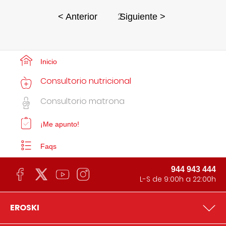
2
< Anterior
Siguiente >
Inicio
Consultorio nutricional
Consultorio matrona
¡Me apunto!
Faqs
944 943 444
L-S de 9:00h a 22:00h
EROSKI