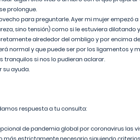
 se prolongue.
ovecho para preguntarle. Ayer mi mujer empezó a 
reza, sino tensión) como si le estuviera dilatando y
cretamente alrededor del ombligo y por encima d
á normal y que puede ser por los ligamentos y m
ranquilos si nos lo pudieran aclarar.
 su ayuda.
 damos respuesta a tu consulta:
epcional de pandemia global por coronavirus las vi
lo más estrictamente necesario siguiendo criterio