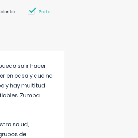
olestia
Parto
uedo salir hacer
cer en casa y que no
be y hay multitud
fiables. Zumba
stra salud,
 grupos de