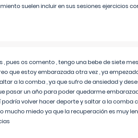
miento suelen incluir en sus sesiones ejercicios cor
 , pues os comento , tengo una bebe de siete mese
reo que estoy embarazada otra vez , ya empezado
tar a la comba , ya que sufro de ansiedad y des
 que pasar un año para poder quedarme embarazad
así podría volver hacer deporte y saltar a la comba
o mucho miedo ya que la recuperación es muy lent
cias