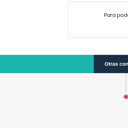
Para pode
Otras con