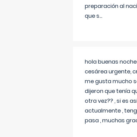
preparación al naci
que s
...
hola buenas noches
cesárea urgente, c
me gusta mucho sal
dijeron que tenía
otra vez?? , si es 
actualmente , teng
pasa , muchas gra