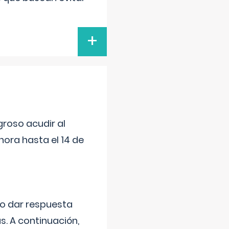
+
roso acudir al
ora hasta el 14 de
do dar respuesta
s. A continuación,