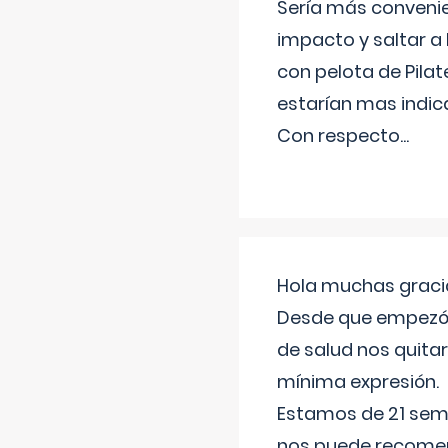
Sería más conveni
impacto y saltar a 
con pelota de Pilat
estarían mas indic
Con respecto
...
Hola muchas gracia
Desde que empezó l
de salud nos quitar
mínima expresión.
Estamos de 21 sema
nos puede recomend