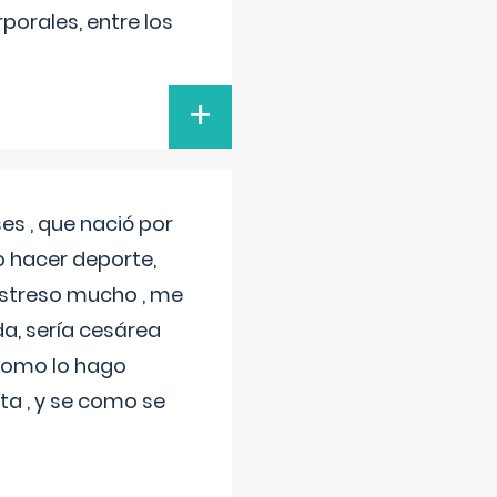
porales, entre los
+
s , que nació por
 hacer deporte,
estreso mucho , me
a, sería cesárea
 como lo hago
a , y se como se