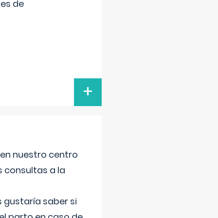
tes de
+
 en nuestro centro
s consultas a la
gustaría saber si
el parto en caso de