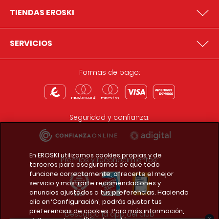
TIENDAS EROSKI
SERVICIOS
Formas de pago:
Seguridad y confianza:
En EROSKI utilizamos cookies propias y de
Premios y reconocimientos:
terceros para asegurarnos de que todo
funcione correctamente, ofrecerte el mejor
servicio y mostrarte recomendaciones y
anuncios ajustados a tus preferencias. Haciendo
clic en ‘Configuración’, podrás ajustar tus
preferencias de cookies. Para más información,
Descarga la app del club