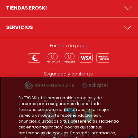
TIENDAS EROSKI
SERVICIOS
Formas de pago:
Seguridad y confianza:
En EROSKI utilizamos cookies propias y de
Premios y reconocimientos:
terceros para asegurarnos de que todo
funcione correctamente, ofrecerte el mejor
servicio y mostrarte recomendaciones y
anuncios ajustados a tus preferencias. Haciendo
clic en ‘Configuración’, podrás ajustar tus
preferencias de cookies. Para más información,
Descarga la app del club