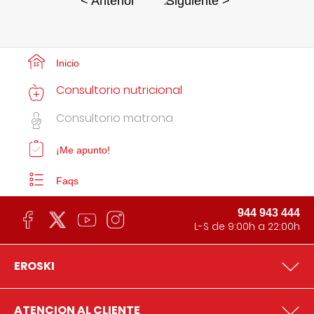
2
< Anterior
Siguiente >
Inicio
Consultorio nutricional
Consultorio matrona
¡Me apunto!
Faqs
944 943 444
L-S de 9:00h a 22:00h
EROSKI
ATENCION AL CLIENTE