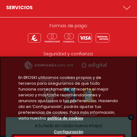
SERVICIOS
Formas de pago:
Seguridad y confianza:
En EROSKI utilizamos cookies propias y de
Premios y reconocimientos:
terceros para asegurarnos de que todo
funcione correctamente, ofrecerte el mejor
servicio y mostrarte recomendaciones y
anuncios ajustados a tus preferencias. Haciendo
clic en ‘Configuración’, podrás ajustar tus
preferencias de cookies. Para más información,
Descarga la app del club
visita nuestra
política de cookies
A tu lado en cada nueva etapa
Configuración