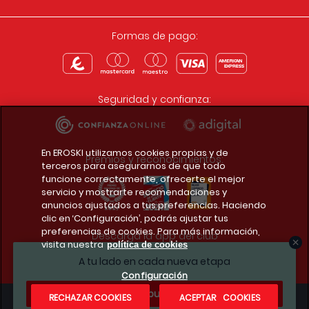
Formas de pago:
Seguridad y confianza:
En EROSKI utilizamos cookies propias y de
Premios y reconocimientos:
terceros para asegurarnos de que todo
funcione correctamente, ofrecerte el mejor
servicio y mostrarte recomendaciones y
anuncios ajustados a tus preferencias. Haciendo
clic en ‘Configuración’, podrás ajustar tus
preferencias de cookies. Para más información,
Descarga la app del club
visita nuestra
política de cookies
A tu lado en cada nueva etapa
Configuración
¿Te apuntas?
RECHAZAR COOKIES
ACEPTAR COOKIES
Condiciones legales