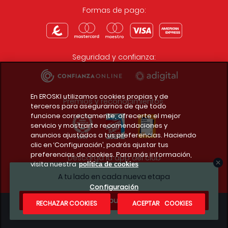
Formas de pago:
Seguridad y confianza:
En EROSKI utilizamos cookies propias y de
Premios y reconocimientos:
terceros para asegurarnos de que todo
funcione correctamente, ofrecerte el mejor
servicio y mostrarte recomendaciones y
anuncios ajustados a tus preferencias. Haciendo
clic en ‘Configuración’, podrás ajustar tus
preferencias de cookies. Para más información,
Descarga la app del club
visita nuestra
política de cookies
A tu lado en cada nueva etapa
Configuración
¿Te apuntas?
RECHAZAR COOKIES
ACEPTAR COOKIES
Condiciones legales