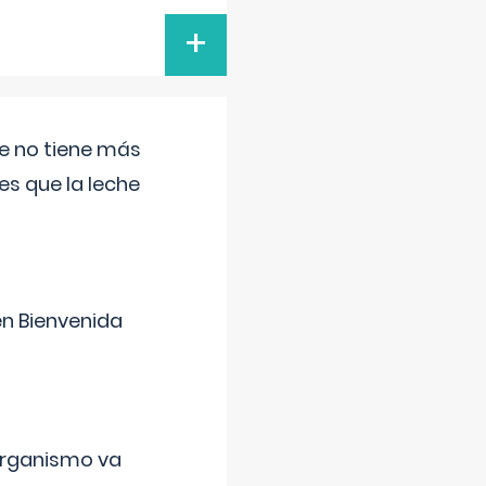
+
ue no tiene más
s que la leche
en Bienvenida
organismo va