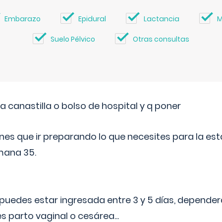
Embarazo
Epidural
Lactancia
M
Suelo Pélvico
Otras consultas
a canastilla o bolso de hospital y q poner
nes que ir preparando lo que necesites para la esta
mana 35.
puedes estar ingresada entre 3 y 5 días, dependerá
 es parto vaginal o cesárea
...