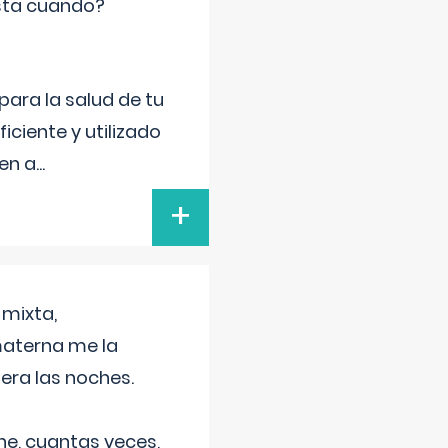
sta cuando?
para la salud de tu
iciente y utilizado
 en a
...
+
 mixta,
materna me la
era las noches.
he, cuantas veces,