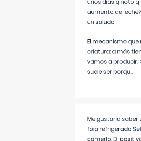
unos días q noto q 
aumento de leche
un saludo
El mecanismo que r
criatura: a más t
vamos a producir.
suele ser porqu
...
Me gustaría saber 
foia refrigerado Se
comerlo. Di positi