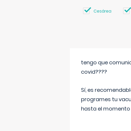
Cesárea
tengo que comunic
covid????
Sí, es recomendabl
programes tu vacun
hasta el momento so