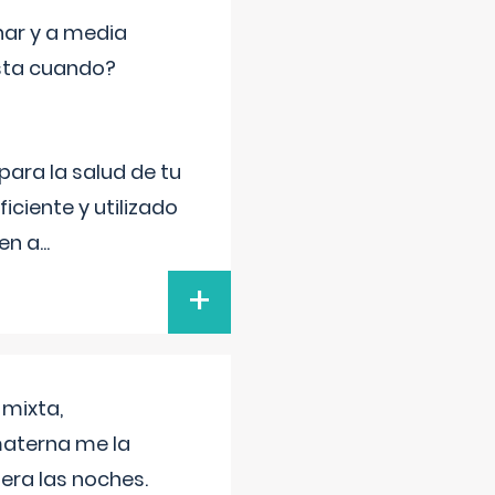
nar y a media
sta cuando?
para la salud de tu
iciente y utilizado
 en a
...
+
 mixta,
materna me la
era las noches.