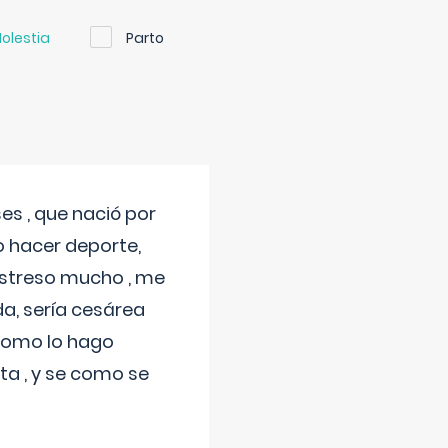
olestia
Parto
s , que nació por
 hacer deporte,
estreso mucho , me
a, sería cesárea
 como lo hago
a , y se como se