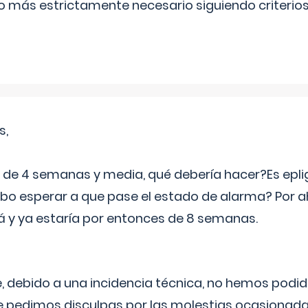
lo más estrictamente necesario siguiendo criterio
s,
e 4 semanas y media, qué debería hacer?Es eplig
o esperar a que pase el estado de alarma? Por ah
rá y ya estaría por entonces de 8 semanas.
 debido a una incidencia técnica, no hemos podi
Le pedimos disculpas por las molestias ocasionada