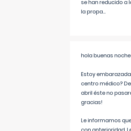
se han reducido a 
la propa
...
hola buenas noche
Estoy embarazada d
centro médico? Deb
abril éste no pasa
gracias!
Le informamos que,
con anterioridad. 