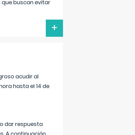
s que buscan evitar
+
roso acudir al
ora hasta el 14 de
do dar respuesta
s. A continuación,