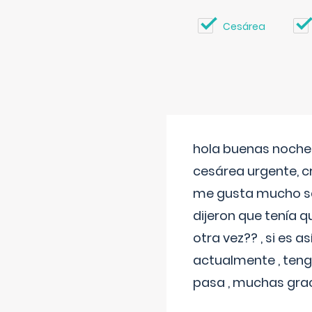
Cesárea
hola buenas noches
cesárea urgente, c
me gusta mucho sal
dijeron que tenía
otra vez?? , si es 
actualmente , teng
pasa , muchas gra