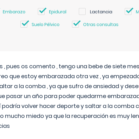
Embarazo
Epidural
Lactancia
M
Suelo Pélvico
Otras consultas
 , pues os comento , tengo una bebe de siete mese
reo que estoy embarazada otra vez , ya empezado
tar a la comba , ya que sufro de ansiedad y des
 que pasar un año para poder quedarme embarazad
así podría volver hacer deporte y saltar a la comba
o mucho miedo ya que la recuperación es muy lent
cias