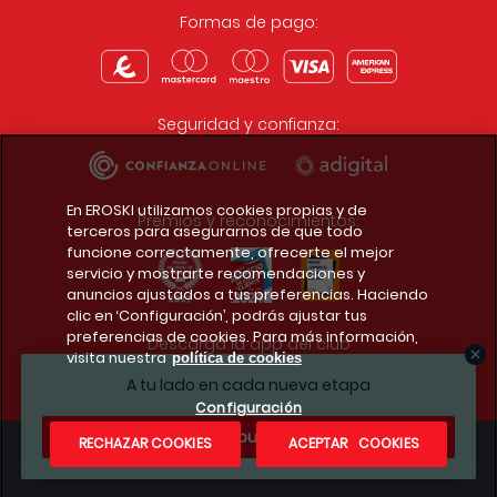
Formas de pago:
Seguridad y confianza:
En EROSKI utilizamos cookies propias y de
Premios y reconocimientos:
terceros para asegurarnos de que todo
funcione correctamente, ofrecerte el mejor
servicio y mostrarte recomendaciones y
anuncios ajustados a tus preferencias. Haciendo
clic en ‘Configuración’, podrás ajustar tus
preferencias de cookies. Para más información,
Descarga la app del club
visita nuestra
política de cookies
A tu lado en cada nueva etapa
Configuración
¿Te apuntas?
RECHAZAR COOKIES
ACEPTAR COOKIES
Condiciones legales