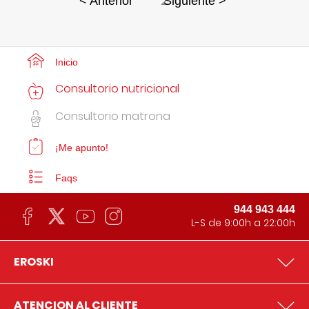
2
< Anterior
Siguiente >
Inicio
Consultorio nutricional
Consultorio matrona
¡Me apunto!
Faqs
944 943 444
L-S de 9:00h a 22:00h
EROSKI
ATENCION AL CLIENTE