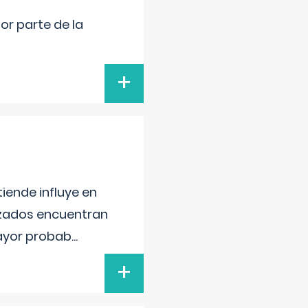
por parte de la
+
iende influye en
lizados encuentran
mayor probab
...
+