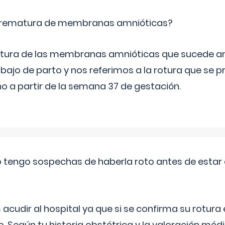
 prematura de membranas amnióticas?
 rotura de las membranas amnióticas que sucede ant
bajo de parto y nos referimos a la rotura que se 
 a partir de la semana 37 de gestación.
a o tengo sospechas de haberla roto antes de estar
udir al hospital ya que si se confirma su rotura
o. Según tu historia obstétrica y la valoración méd