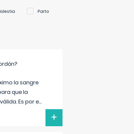
olestia
Parto
cordón?
ximo la sangre
para que la
álida. Es por e
...
+