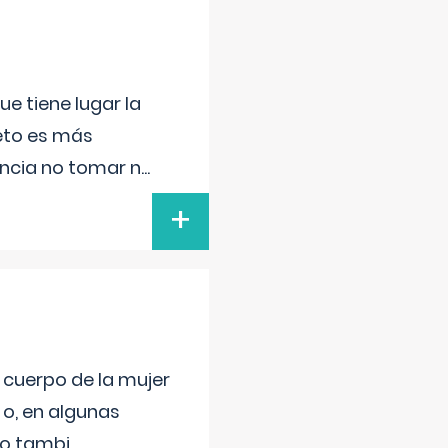
e tiene lugar la
feto es más
ancia no tomar n
...
+
l cuerpo de la mujer
 o, en algunas
mo tambi
...