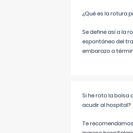
¿Qué es la rotura
Se define así a la
espontáneo del tra
embarazo a término
Si he roto la bols
acudir al hospital?
Te recomendamos ac
ingreso hospitalari