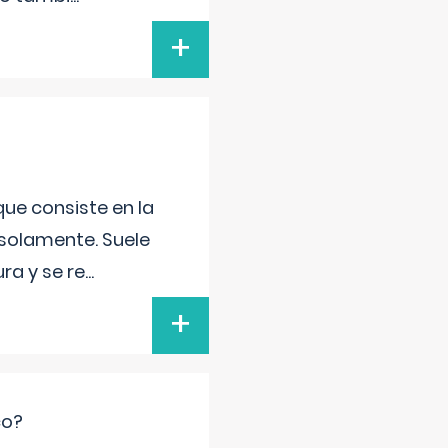
+
que consiste en la
 solamente. Suele
ra y se re
...
+
co?