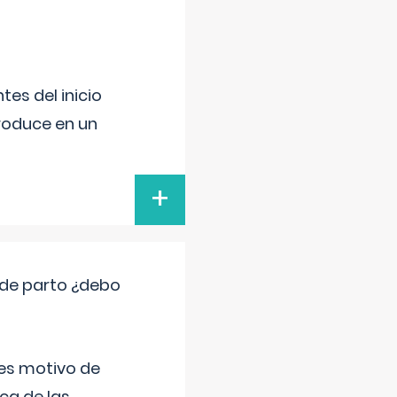
es del inicio
produce en un
+
 de parto ¿debo
 es motivo de
ica de las