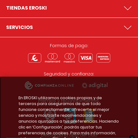
TIENDAS EROSKI
SERVICIOS
Formas de pago:
Seguridad y confianza:
En EROSKI utilizamos cookies propias y de
Premios y reconocimientos:
terceros para asegurarnos de que todo
funcione correctamente, ofrecerte el mejor
servicio y mostrarte recomendaciones y
anuncios ajustados a tus preferencias. Haciendo
clic en ‘Configuración’, podrás ajustar tus
preferencias de cookies. Para más información,
Descarga la app del club