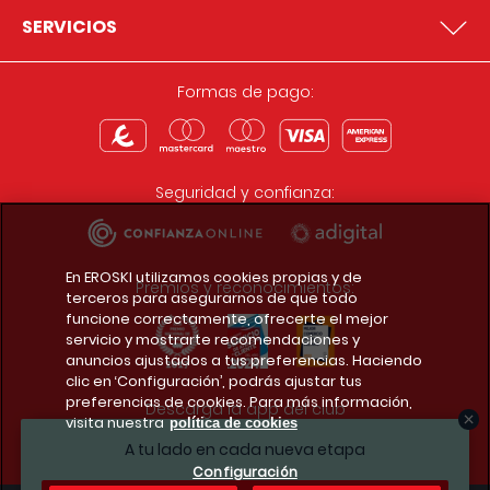
SERVICIOS
Formas de pago:
Seguridad y confianza:
En EROSKI utilizamos cookies propias y de
Premios y reconocimientos:
terceros para asegurarnos de que todo
funcione correctamente, ofrecerte el mejor
servicio y mostrarte recomendaciones y
anuncios ajustados a tus preferencias. Haciendo
clic en ‘Configuración’, podrás ajustar tus
preferencias de cookies. Para más información,
Descarga la app del club
visita nuestra
política de cookies
A tu lado en cada nueva etapa
Configuración