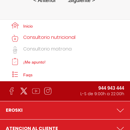
2
< Anterior
Siguiente >
Inicio
Consultorio nutricional
Consultorio matrona
¡Me apunto!
Faqs
944 943 444
L-S de 9:00h a 22:00h
EROSKI
ATENCION AL CLIENTE