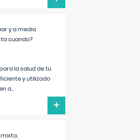
nar y a media
sta cuando?
para la salud de tu
iciente y utilizado
 en a
...
+
 mixta,