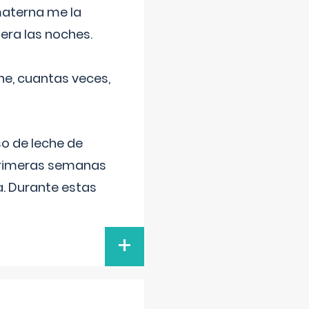
materna me la
era las noches.
he, cuantas veces,
o de leche de
primeras semanas
a. Durante estas
+