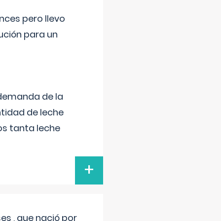
nces pero llevo
lución para un
 demanda de la
tidad de leche
s tanta leche
+
s , que nació por