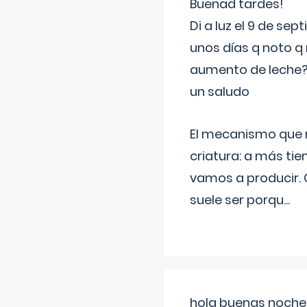
Buenad tardes!
Di a luz el 9 de s
unos días q noto q 
aumento de leche
un saludo
El mecanismo que r
criatura: a más t
vamos a producir.
suele ser porqu
...
hola buenas noches