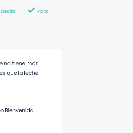
olestia
Parto
ue no tiene más
s que la leche
en Bienvenida